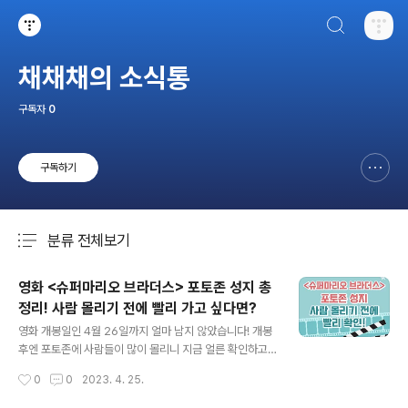
검색하기
티스토리
채채채의 소식통
구독자
0
구독하기
신고하기 레이어
열기
분류 전체보기
주요 글 목록
영화 <슈퍼마리오 브라더스> 포토존 성지 총
정리! 사람 몰리기 전에 빨리 가고 싶다면?
글 내용
영화 개봉일인 4월 26일까지 얼마 남지 않았습니다! 개봉
후엔 포토존에 사람들이 많이 몰리니 지금 얼른 확인하고
방문해 보세요! * 참고로 코엑스 포토존은 5월 7일까지 진
작성시간
0
0
2023. 4. 25.
행됩니다. 1. 메가박스 고양 스타필드 & 메가박스 하남 스
타필드 현재 유니버설 픽쳐스 '미스터리 박스 인증샷 이벤